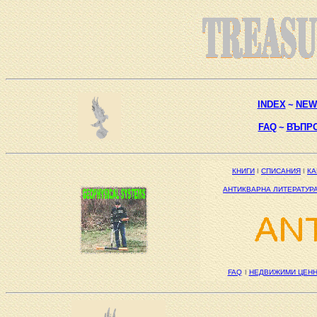
INDEX
~
NEW
FAQ
~
ВЪПР
КНИГИ
І
СПИСАНИЯ
І
КА
АНТИКВАРНА ЛИТЕРАТУР
FAQ
І
НЕДВИЖИМИ ЦЕН